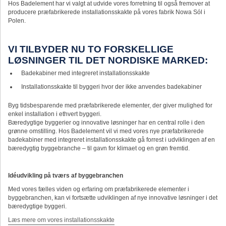
Hos Badelement har vi valgt at udvide vores forretning til også fremover at
producere præfabrikerede installationsskakte på vores fabrik Nowa Sól i
Polen.
VI TILBYDER NU TO FORSKELLIGE
LØSNINGER TIL DET NORDISKE MARKED:
Badekabiner med integreret installationsskakte
Installationsskakte til byggeri hvor der ikke anvendes badekabiner
Byg tidsbesparende med præfabrikerede elementer, der giver mulighed for
enkel installation i ethvert byggeri.
Bæredygtige byggerier og innovative løsninger har en central rolle i den
grønne omstilling. Hos Badelement vil vi med vores nye præfabrikerede
badekabiner med integreret installationsskakte gå forrest i udviklingen af en
bæredygtig byggebranche – til gavn for klimaet og en grøn fremtid.
Idéudvikling på tværs af byggebranchen
Med vores fælles viden og erfaring om præfabrikerede elementer i
byggebranchen, kan vi fortsætte udviklingen af nye innovative løsninger i det
bæredygtige byggeri.
Læs mere om vores installationsskakte