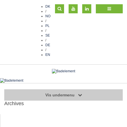
DK
/
NO
/
PL
/
SE
/
DE
/
EN
Vis undermenu
Archives